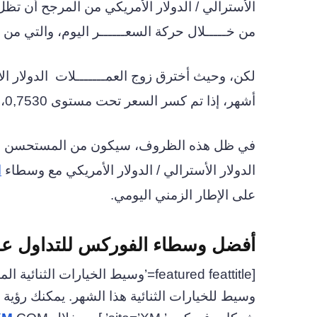
الأسترالي / الدولار الأمريكي من المرجح أن تظل
من خـــــلال حركة السعــــــر اليوم، والتي من
لكن، وحيث أخترق زوج العمـــــــلات
الدولار ال
أشهر، إذا تم كسر السعر تحت مستوى 0,7530، فمن المرجح أن يجتذب ضغط هبوطي إضافي في السوق.
في ظل هذه الظروف، سيكون من المستحسن على
الدولار الأسترالي / الدولار الأمريكي مع وسطاء
ا
على الإطار الزمني اليومي.
أفضل وسطاء الفوركس للتداول على ا
[featured feattitle=’وسيط الخيارات الثنائية الموصى به: IQ Option’ site=’IQ Option’ ]