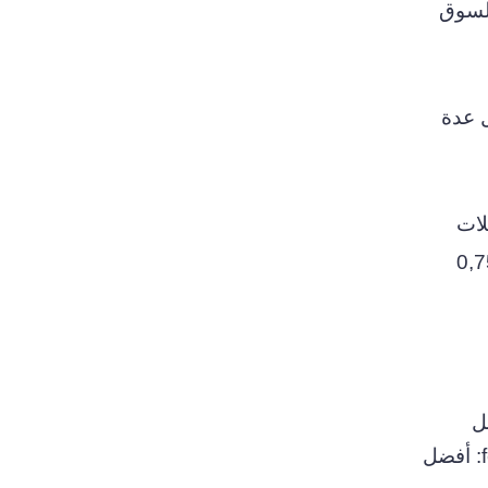
للسوق
ل عدة
لات
سعر دون مستوى 0,7530
ل
وسيط للخيارات الثنائية هذا الشهر. يمكنك رؤية تقييم شركة IQ Option[/featured] [featured feattitle=’XM: أفضل