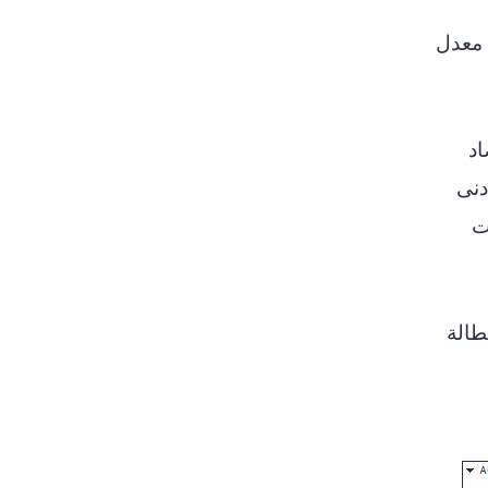
عن معدل
اد
دنى
ت
ة البطالة