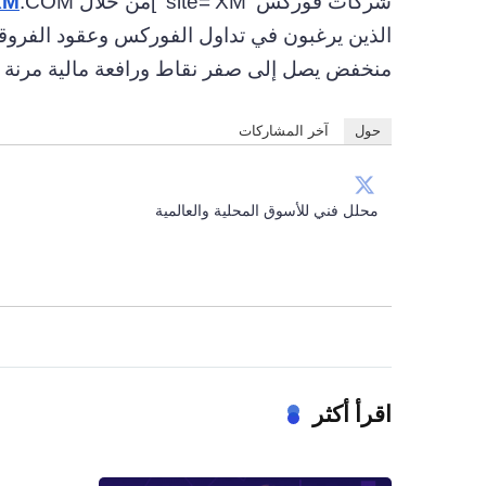
شركات فوركس’ site=’XM’ ]من خلال
XM
الذين يرغبون في تداول الفوركس وعقود الفروقا
منخفض يصل إلى صفر نقاط ورافعة مالية مرنة تصل إلى 888:1.
حول
آخر المشاركات
محلل فني للأسوق المحلية والعالمية
اقرأ أكثر