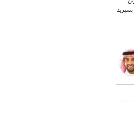
ين
بسبريد