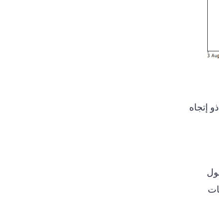
 حوالي 550 نقطة وشكل خط ذو إتجاه
حول
لايات