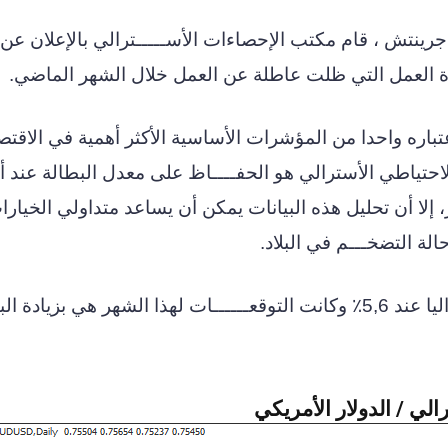
عة 12:30 صباحا بتوقيت جرينتش ، قام مكتب الإحصاءات الأســـــترالي بالإعلان 
وة العمل التي ظلت عاطلة عن العمل خلال الشهر الماضي.
إعتباره واحدا من المؤشرات الأساسية الأكثر أهمية في الاقتص
لاحتياطي الأسترالي هو الحفــــاظ على معدل البطالة عند أ
لا أن تحليل هذه البيانات يمكن أن يساعد متداولي الخيارا
لة التضخـــم في البلاد.
في الشهر الماضي، جاء معدل البطالة في أستراليا عند 5,6٪ وكانت التوقعــــــات لهذا الشهر هي بزياد
الي / الدولار الأمريكي