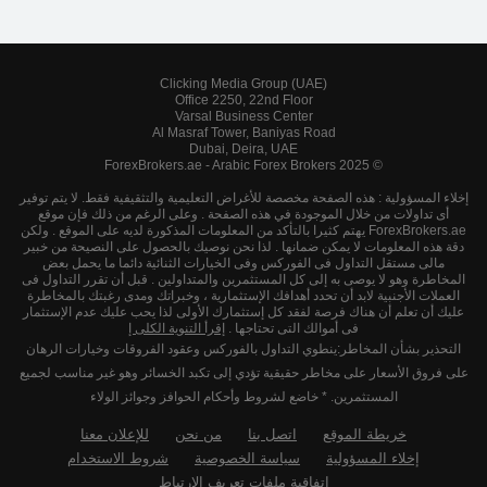
Clicking Media Group (UAE)
Office 2250, 22nd Floor
Varsal Business Center
Al Masraf Tower, Baniyas Road
Dubai, Deira, UAE
© 2025 ForexBrokers.ae - Arabic Forex Brokers
إخلاء المسؤولية : هذه الصفحة مخصصة للأغراض التعليمية والتثقيفية فقط. لا يتم توفير
أى تداولات من خلال الموجودة في هذه الصفحة . وعلى الرغم من ذلك فإن موقع
ForexBrokers.ae يهتم كثيرا بالتأكد من المعلومات المذكورة لديه على الموقع . ولكن
دقة هذه المعلومات لا يمكن ضمانها . لذا نحن نوصيك بالحصول على النصيحة من خبير
مالى مستقل التداول فى الفوركس وفى الخيارات الثنائية دائما ما يحمل بعض
المخاطرة وهو لا يوصى به إلى كل المستثمرين والمتداولين . قبل أن تقرر التداول فى
العملات الأجنبية لابد أن تحدد أهدافك الإستثمارية ، وخبراتك ومدى رغبتك بالمخاطرة
عليك أن تعلم أن هناك فرصة لفقد كل إستثمارك الأولى لذا يحب عليك عدم الإستثمار
فى أموالك التى تحتاجها .
إقرأ التنوية الكلى إ
التحذير بشأن المخاطر:ينطوي التداول بالفوركس وعقود الفروقات وخيارات الرهان
على فروق الأسعار على مخاطر حقيقية تؤدي إلى تكبد الخسائر وهو غير مناسب لجميع
المستثمرين. * خاضع لشروط وأحكام الحوافز وجوائز الولاء
خريطة الموقع
اتصل بنا
من نحن
للإعلان معنا
إخلاء المسؤولية
سياسة الخصوصية
شروط الاستخدام
اتفاقية ملفات تعريف الارتباط