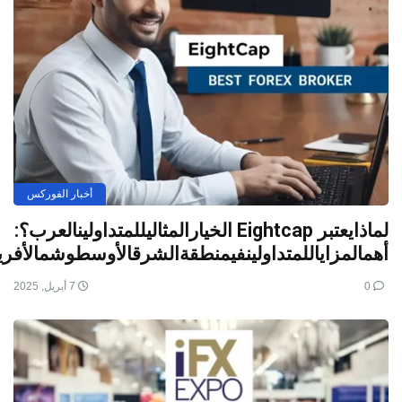
أخبار الفوركس
لماذايعتبر Eightcap الخيارالمثاليللمتداولينالعرب؟:
أهمالمزاياللمتداولينفيمنطقةالشرقالأوسطوشمالأفريق
0
7 أبريل, 2025