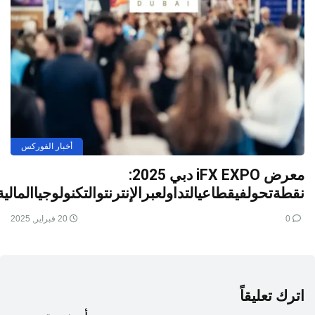
أخبار الفوركس
معرض iFX EXPO دبي 2025:
نقطةتحولفيقطاعيالتداولعبرالإنترنتوالتكنولوجياالمالية
0
20 فبراير, 2025
اترك تعليقاً