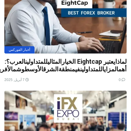
أخبار الفوركس
لماذايعتبر Eightcap الخيارالمثاليللمتداولينالعرب؟:
أهمالمزاياللمتداولينفيمنطقةالشرقالأوسطوشمالأفريق
0
7 أبريل, 2025