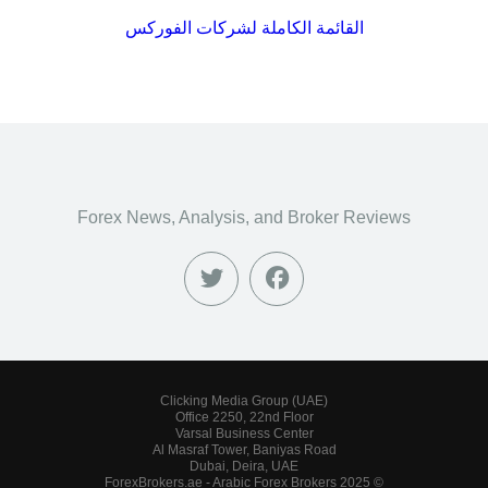
القائمة الكاملة لشركات الفوركس
Forex News, Analysis, and Broker Reviews
Clicking Media Group (UAE)
Office 2250, 22nd Floor
Varsal Business Center
Al Masraf Tower, Baniyas Road
Dubai, Deira, UAE
© 2025 ForexBrokers.ae - Arabic Forex Brokers