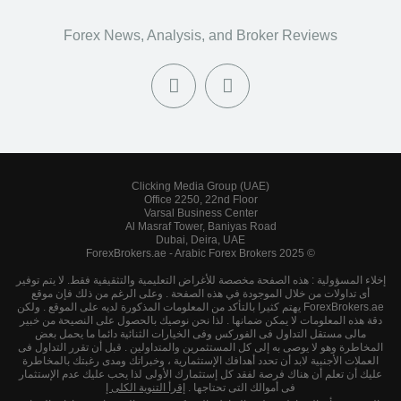
Forex News, Analysis, and Broker Reviews
Clicking Media Group (UAE)
Office 2250, 22nd Floor
Varsal Business Center
Al Masraf Tower, Baniyas Road
Dubai, Deira, UAE
© 2025 ForexBrokers.ae - Arabic Forex Brokers
إخلاء المسؤولية : هذه الصفحة مخصصة للأغراض التعليمية والتثقيفية فقط. لا يتم توفير
أى تداولات من خلال الموجودة في هذه الصفحة . وعلى الرغم من ذلك فإن موقع
ForexBrokers.ae يهتم كثيرا بالتأكد من المعلومات المذكورة لديه على الموقع . ولكن
دقة هذه المعلومات لا يمكن ضمانها . لذا نحن نوصيك بالحصول على النصيحة من خبير
مالى مستقل التداول فى الفوركس وفى الخيارات الثنائية دائما ما يحمل بعض
المخاطرة وهو لا يوصى به إلى كل المستثمرين والمتداولين . قبل أن تقرر التداول فى
العملات الأجنبية لابد أن تحدد أهدافك الإستثمارية ، وخبراتك ومدى رغبتك بالمخاطرة
عليك أن تعلم أن هناك فرصة لفقد كل إستثمارك الأولى لذا يحب عليك عدم الإستثمار
فى أموالك التى تحتاجها .
إقرأ التنوية الكلى إ