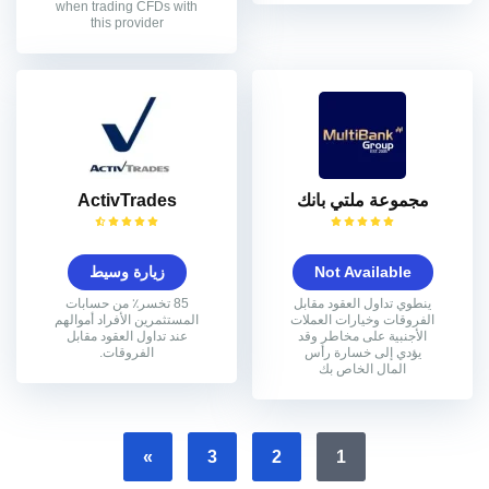
when trading CFDs with
this provider
مجموعة ملتي بانك
ActivTrades
Not Available
زيارة وسيط
ينطوي تداول العقود مقابل
85 تخسر٪ من حسابات
الفروقات وخيارات العملات
المستثمرين الأفراد أموالهم
الأجنبية على مخاطر وقد
عند تداول العقود مقابل
يؤدي إلى خسارة رأس
الفروقات.
المال الخاص بك
»
3
2
1