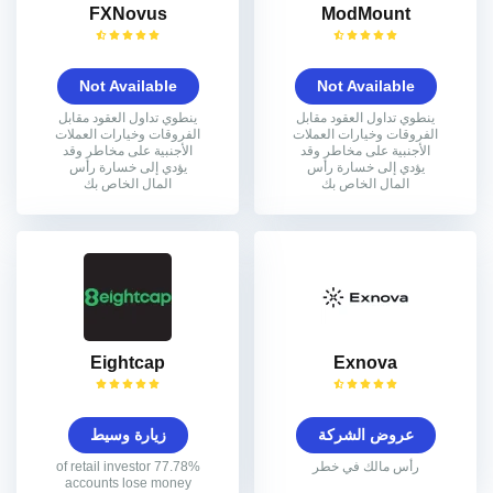
FXNovus
ModMount
Not Available
Not Available
ينطوي تداول العقود مقابل
ينطوي تداول العقود مقابل
الفروقات وخيارات العملات
الفروقات وخيارات العملات
الأجنبية على مخاطر وقد
الأجنبية على مخاطر وقد
يؤدي إلى خسارة رأس
يؤدي إلى خسارة رأس
المال الخاص بك
المال الخاص بك
Eightcap
Exnova
عروض الشركة
زيارة وسيط
رأس مالك في خطر
77.78% of retail investor
accounts lose money