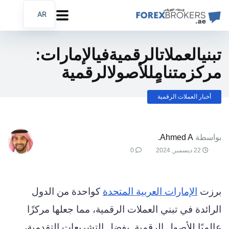
AR
EN
FA
تبنيالعملاتالرقميةفيالإمارات:
مركزمتنامٍللأصولالرقمية
أخبار العملات الرقمية
بواسطة
Ahmed A.
22 ديسمبر, 2024
0
برزت
الإمارات العربية المتحدة
كواحدة من الدول
الرائدة في تبني العملات الرقمية، مما جعلها مركزًا
عالميًا للأصول الرقمية. بفضل التشريعات التقدمية،