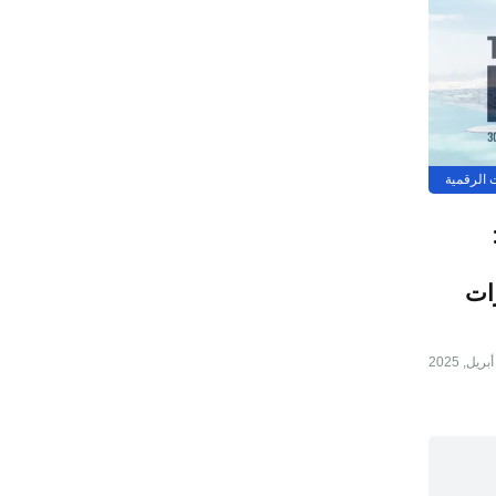
ت الرقمية
T دبي 2025:
رات