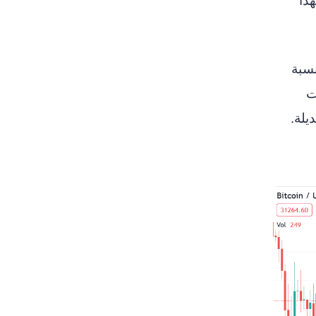
يكون لهذا
وجكوين بنسبة
دت