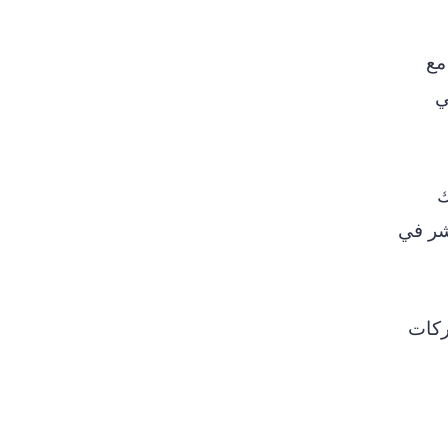
 ارتباط البيتكوين لمدة 30 يومًا مع
في
ك
تشر في
ركات