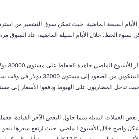
الأيام السبعة الماضية، حيث تمكن سوق التشفير من استردا
ولكن لسوء الحظ، خلال الأيام القليلة الماضية، عاد السوق مر
وبالنسبة لعملة البيتكوين، حاولت ال
تداولها حاليًا أقل من هذا المستوى، وقد تمكنت البيتكوين من الصعود إلى مستو
حيث تدخل المضاربون على الهبوط ودفعوا الأسعار إلى مستو
 بعض العملات البديلة بينما حاول البعض الآخر القيادة، فعمل