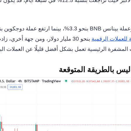
من ناحية أخرى، كانت عملة سولانا هي الخاسر الأكبر حيث تراجعت بنسبة 12.5% في سبعة أيام، قد 
في غضون ذلك، انخفض الإثيريوم بنسبة 2.5% وعملة بينانس BNB بنحو 3.3%، بينما ارتفع عملة د
 للعملات الرقمية
بنحو 30 مليار دولار، ومن جهة أخري، زا
ليس بالطريقة المتوقعة