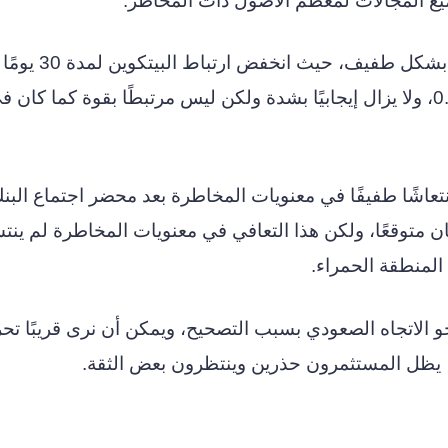
يع المجالات لمعظم الأصول ذات المخاطر.
خلال الأسبوع الماضي فقط، انعكس هذا الاتجاه بشكل طفيف، حيث انخفض
مؤشر ستاندرد آند بورز 500 من فوق 0.8 إلى 0.6، ولا يزال إيجابيًا بشدة ولكن ليس مرتبطًا بقوة كما كان 
عاشًا طفيفًا في معنويات المخاطرة بعد محضر اجتماع البن
ان متوقعًا، ولكن هذا التعافي في معنويات المخاطرة لم ين
المنطقة الحمراء.
 الاتجاه الصعودي بسبب التصحيح، ويمكن أن نرى قريبًا تح
 يظل المستثمرون حذرين وينتظرون بعض الثقة.