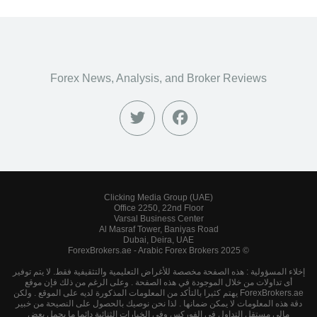
Forex News, Analysis, and Broker Reviews
Clicking Media Group (UAE)
Office 2250, 22nd Floor
Varsal Business Center
Al Masraf Tower, Baniyas Road
Dubai, Deira, UAE
© 2025 ForexBrokers.ae - Arabic Forex Brokers
إخلاء المسؤولية : هذه الصفحة مخصصة للأغراض التعليمية والتثقيفية فقط. لا يتم توفير
أى تداولات من خلال الموجودة في هذه الصفحة . وعلى الرغم من ذلك فإن موقع
ForexBrokers.ae يهتم كثيرا بالتأكد من المعلومات المذكورة لديه على الموقع . ولكن
دقة هذه المعلومات لا يمكن ضمانها . لذا نحن نوصيك بالحصول على النصيحة من خبير
مالى مستقل التداول فى الفوركس وفى الخيارات الثنائية دائما ما يحمل بعض