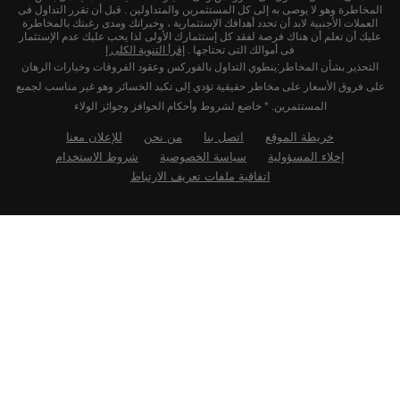
المخاطرة وهو لا يوصى به إلى كل المستثمرين والمتداولين . قبل أن تقرر التداول فى
العملات الأجنبية لابد أن تحدد أهدافك الإستثمارية ، وخبراتك ومدى رغبتك بالمخاطرة
عليك أن تعلم أن هناك فرصة لفقد كل إستثمارك الأولى لذا يحب عليك عدم الإستثمار
فى أموالك التى تحتاجها .
إقرأ التنوية الكلى إ
التحذير بشأن المخاطر:ينطوي التداول بالفوركس وعقود الفروقات وخيارات الرهان
على فروق الأسعار على مخاطر حقيقية تؤدي إلى تكبد الخسائر وهو غير مناسب لجميع
المستثمرين. * خاضع لشروط وأحكام الحوافز وجوائز الولاء
خريطة الموقع
اتصل بنا
من نحن
للإعلان معنا
إخلاء المسؤولية
سياسة الخصوصية
شروط الاستخدام
اتفاقية ملفات تعريف الارتباط