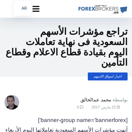
AR
EN
FA
تراجع مؤشرات الأسهم
السعودية فى نهاية تعاملات
اليوم بقيادة قطاع الاعلام وقطاع
التأمين
اخبار اسواق الاسهم
بواسطة
محمد عبدالخالق
22 مارس, 2017
0
[banner-group name=’bannerforex’]
أنهت مؤشرات الأسهم السعودية تعاملاتها اليوم الأربعاء