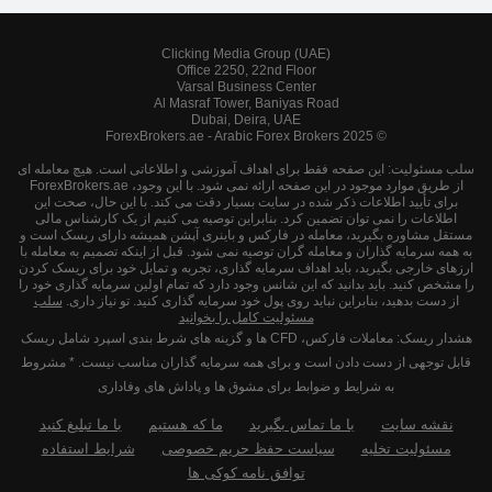
Clicking Media Group (UAE)
Office 2250, 22nd Floor
Varsal Business Center
Al Masraf Tower, Baniyas Road
Dubai, Deira, UAE
© 2025 ForexBrokers.ae - Arabic Forex Brokers
سلب مسئولیت: این صفحه فقط برای اهداف آموزشی و اطلاعاتی است. هیچ معامله ای
از طریق موارد موجود در این صفحه ارائه نمی شود. با این وجود، ForexBrokers.ae
برای تأیید اطلاعات ذکر شده در سایت بسیار دقت می کند. با این حال، صحت این
اطلاعات را نمی توان تضمین کرد. بنابراین توصیه می کنیم از یک کارشناس مالی
مستقل مشاوره بگیرید، معامله در فارکس و باینری آپشن همیشه دارای ریسک است و
به همه سرمایه گذاران و معامله گران توصیه نمی شود. قبل از اینکه تصمیم به معامله با
ارزهای خارجی بگیرید، باید اهداف سرمایه گذاری، تجربه و تمایل خود برای ریسک کردن
را مشخص کنید. باید بدانید که این شانس وجود دارد که تمام اولین سرمایه گذاری خود را
از دست بدهید، بنابراین نباید روی پول خود سرمایه گذاری کنید. تو نیاز داری.
سلب
مسئولیت کامل را بخوانید
هشدار ریسک: معاملات فارکس، CFD ها و گزینه های شرط بندی اسپرد شامل ریسک
قابل توجهی از دست دادن است و برای همه سرمایه گذاران مناسب نیست. * مشروط
به شرایط و ضوابط برای مشوق ها و پاداش های وفاداری
نقشه سایت
با ما تماس بگیرید
ما که هستیم
با ما تبلیغ کنید
مسئولیت تخلیه
سیاست حفظ حریم خصوصی
شرایط استفاده
توافق نامه کوکی ها