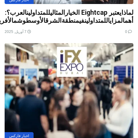
اخبار فارکس
لماذايعتبر Eightcap الخيارالمثاليللمتداولينالعرب؟:
أهمالمزاياللمتداولينفيمنطقةالشرقالأوسطوشمالأفريق
0
7 آوریل, 2025
اخبار فارکس