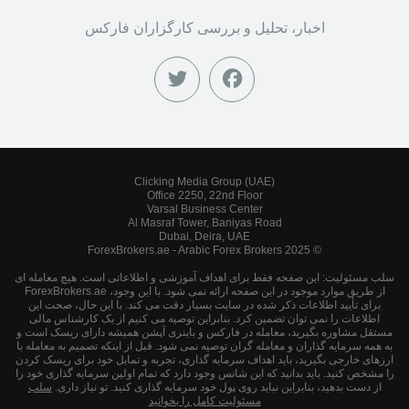
اخبار، تحلیل و بررسی کارگزاران فارکس
Clicking Media Group (UAE)
Office 2250, 22nd Floor
Varsal Business Center
Al Masraf Tower, Baniyas Road
Dubai, Deira, UAE
© 2025 ForexBrokers.ae - Arabic Forex Brokers
سلب مسئولیت: این صفحه فقط برای اهداف آموزشی و اطلاعاتی است. هیچ معامله ای
از طریق موارد موجود در این صفحه ارائه نمی شود. با این وجود، ForexBrokers.ae
برای تأیید اطلاعات ذکر شده در سایت بسیار دقت می کند. با این حال، صحت این
اطلاعات را نمی توان تضمین کرد. بنابراین توصیه می کنیم از یک کارشناس مالی
مستقل مشاوره بگیرید، معامله در فارکس و باینری آپشن همیشه دارای ریسک است و
به همه سرمایه گذاران و معامله گران توصیه نمی شود. قبل از اینکه تصمیم به معامله با
ارزهای خارجی بگیرید، باید اهداف سرمایه گذاری، تجربه و تمایل خود برای ریسک کردن
را مشخص کنید. باید بدانید که این شانس وجود دارد که تمام اولین سرمایه گذاری خود را
از دست بدهید، بنابراین نباید روی پول خود سرمایه گذاری کنید. تو نیاز داری.
سلب
مسئولیت کامل را بخوانید