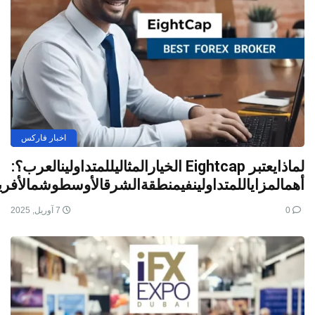
اخبار فارکس
لماذايعتبر Eightcap الخيارالمثاليللمتداولينالعرب؟:
أهمالمزاياللمتداولينفيمنطقةالشرقالأوسطوشمالأفريق
0
7 آوریل, 2025