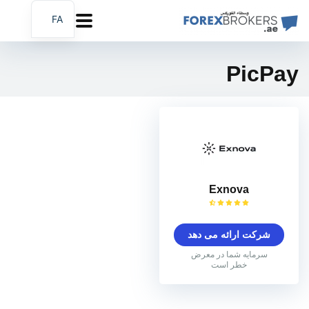
FA
AR
EN
PicPay
Exnova
شرکت ارائه می دهد
سرمایه شما در معرض
خطر است