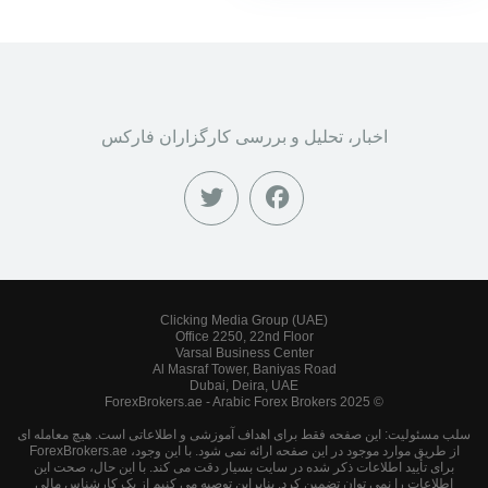
اخبار، تحلیل و بررسی کارگزاران فارکس
Clicking Media Group (UAE)
Office 2250, 22nd Floor
Varsal Business Center
Al Masraf Tower, Baniyas Road
Dubai, Deira, UAE
© 2025 ForexBrokers.ae - Arabic Forex Brokers
سلب مسئولیت: این صفحه فقط برای اهداف آموزشی و اطلاعاتی است. هیچ معامله ای
از طریق موارد موجود در این صفحه ارائه نمی شود. با این وجود، ForexBrokers.ae
برای تأیید اطلاعات ذکر شده در سایت بسیار دقت می کند. با این حال، صحت این
اطلاعات را نمی توان تضمین کرد. بنابراین توصیه می کنیم از یک کارشناس مالی