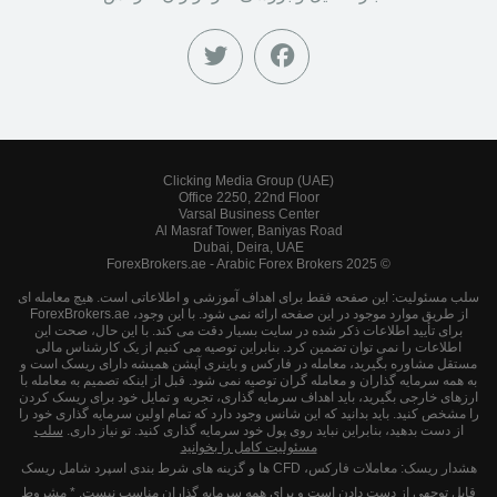
Clicking Media Group (UAE)
Office 2250, 22nd Floor
Varsal Business Center
Al Masraf Tower, Baniyas Road
Dubai, Deira, UAE
© 2025 ForexBrokers.ae - Arabic Forex Brokers
سلب مسئولیت: این صفحه فقط برای اهداف آموزشی و اطلاعاتی است. هیچ معامله ای
از طریق موارد موجود در این صفحه ارائه نمی شود. با این وجود، ForexBrokers.ae
برای تأیید اطلاعات ذکر شده در سایت بسیار دقت می کند. با این حال، صحت این
اطلاعات را نمی توان تضمین کرد. بنابراین توصیه می کنیم از یک کارشناس مالی
مستقل مشاوره بگیرید، معامله در فارکس و باینری آپشن همیشه دارای ریسک است و
به همه سرمایه گذاران و معامله گران توصیه نمی شود. قبل از اینکه تصمیم به معامله با
ارزهای خارجی بگیرید، باید اهداف سرمایه گذاری، تجربه و تمایل خود برای ریسک کردن
را مشخص کنید. باید بدانید که این شانس وجود دارد که تمام اولین سرمایه گذاری خود را
از دست بدهید، بنابراین نباید روی پول خود سرمایه گذاری کنید. تو نیاز داری.
سلب
مسئولیت کامل را بخوانید
هشدار ریسک: معاملات فارکس، CFD ها و گزینه های شرط بندی اسپرد شامل ریسک
قابل توجهی از دست دادن است و برای همه سرمایه گذاران مناسب نیست. * مشروط