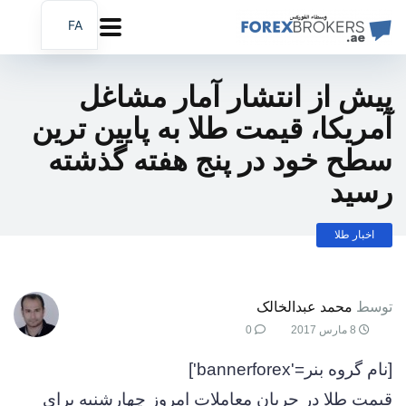
FA
AR
EN
پیش از انتشار آمار مشاغل
آمریکا، قیمت طلا به پایین ترین
سطح خود در پنج هفته گذشته
رسید
اخبار طلا
توسط
محمد عبدالخالک
8 مارس 2017
0
[نام گروه بنر='bannerforex']
قیمت طلا در جریان معاملات امروز چهارشنبه برای