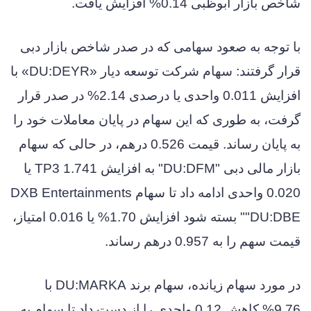
شاخص بازار ابوظبی 0.14% افزایش یافت.
با توجه به صعود سهامی که در صدر شاخص بازار دبی
قرار گرفتند: سهام شرکت توسعه دیار «DU:DEYR» با
افزایش 0.011 واحدی یا درصدی 2.14% در صدر قرار
گرفت، به طوری که این سهام در پایان معاملات خود را
به پایان رساند. قیمت 0.526 درهم، در حالی که سهام
بازار مالی دبی "DU:DFM" به افزایش 1.741 TP3 یا
0.020 واحدی ادامه داد تا سهام DXB Entertainments
"DU:DBE" بسته شود افزایش 1.70% یا 0.016 امتیاز،
قیمت سهم را به 0.957 درهم رساند.
در مورد سهام زیانده، سهام برند DU:MARKA با
9.76% کاهش 0.12 واحدی را از دست داد تا سهام به