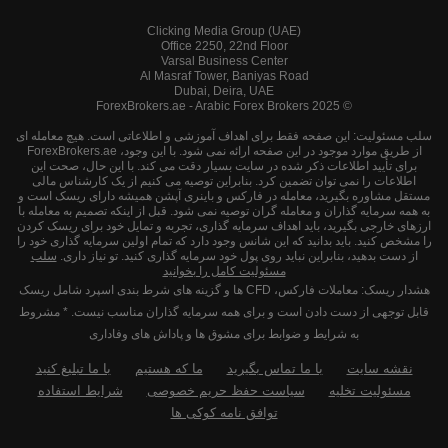
Clicking Media Group (UAE)
Office 2250, 22nd Floor
Varsal Business Center
Al Masraf Tower, Baniyas Road
Dubai, Deira, UAE
© 2025 ForexBrokers.ae - Arabic Forex Brokers
سلب مسئولیت: این صفحه فقط برای اهداف آموزشی و اطلاعاتی است. هیچ معامله ای
از طریق موارد موجود در این صفحه ارائه نمی شود. با این وجود، ForexBrokers.ae
برای تأیید اطلاعات ذکر شده در سایت بسیار دقت می کند. با این حال، صحت این
اطلاعات را نمی توان تضمین کرد. بنابراین توصیه می کنیم از یک کارشناس مالی
مستقل مشاوره بگیرید، معامله در فارکس و باینری آپشن همیشه دارای ریسک است و
به همه سرمایه گذاران و معامله گران توصیه نمی شود. قبل از اینکه تصمیم به معامله با
ارزهای خارجی بگیرید، باید اهداف سرمایه گذاری، تجربه و تمایل خود برای ریسک کردن
را مشخص کنید. باید بدانید که این شانس وجود دارد که تمام اولین سرمایه گذاری خود را
از دست بدهید، بنابراین نباید روی پول خود سرمایه گذاری کنید. تو نیاز داری.
سلب
مسئولیت کامل را بخوانید
هشدار ریسک: معاملات فارکس، CFD ها و گزینه های شرط بندی اسپرد شامل ریسک
قابل توجهی از دست دادن است و برای همه سرمایه گذاران مناسب نیست. * مشروط
به شرایط و ضوابط برای مشوق ها و پاداش های وفاداری
نقشه سایت
با ما تماس بگیرید
ما که هستیم
با ما تبلیغ کنید
مسئولیت تخلیه
سیاست حفظ حریم خصوصی
شرایط استفاده
توافق نامه کوکی ها